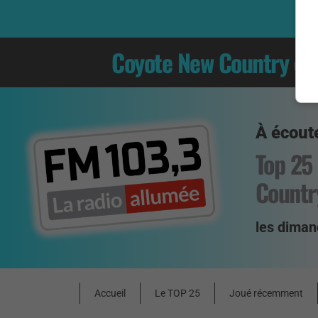
Coyote New Country
es
À écoute
Top 25
Countr
les diman
Accueil
Le TOP 25
Joué récemment