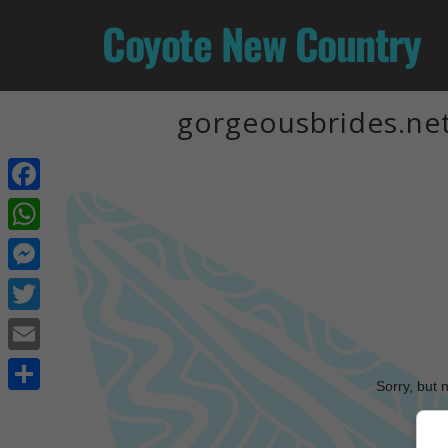
Coyote New Country
gorgeousbrides.ne
Facebook
WhatsApp
Messenger
Twitter
Email
Sorry, but 
Share