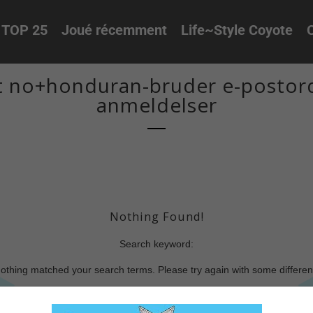
TOP 25
Joué récemment
Life~Style Coyote
O
t no+honduran-bruder e-postord
anmeldelser
Nothing Found!
Search keyword:
nothing matched your search terms. Please try again with some differe