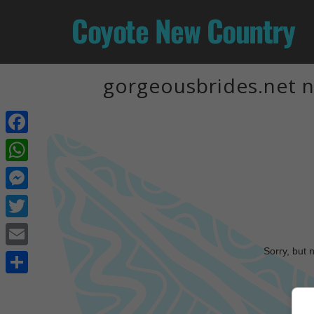
Coyote New Country
gorgeousbrides.net n
Facebook
WhatsApp
Messenger
Twitter
Sorry, but 
Email
Share