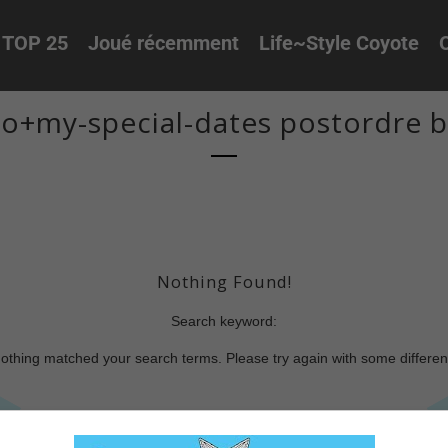
TOP 25
Joué récemment
Life~Style Coyote
O
o+my-special-dates postordre b
Nothing Found!
Search keyword:
nothing matched your search terms. Please try again with some differe