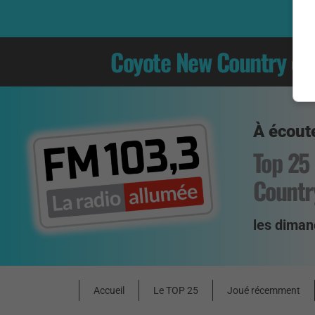
Coyote New Country
es
À écoute
Top 25
Countr
les diman
Accueil
Le TOP 25
Joué récemment