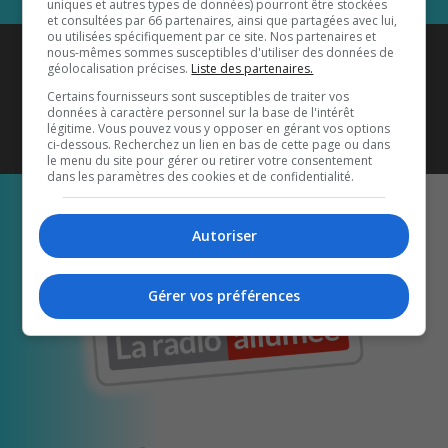
uniques et autres types de données) pourront être stockées
et consultées par 66 partenaires, ainsi que partagées avec lui,
ou utilisées spécifiquement par ce site. Nos partenaires et
Coyote New Country
est diffusé
nous-mêmes sommes susceptibles d'utiliser des données de
géolocalisation précises.
Liste des partenaires.
également sur
1033 HD2
•
Certains fournisseurs sont susceptibles de traiter vos
données à caractère personnel sur la base de l'intérêt
Écoutez-nous aussi sur…
légitime. Vous pouvez vous y opposer en gérant vos options
ci-dessous. Recherchez un lien en bas de cette page ou dans
le menu du site pour gérer ou retirer votre consentement
dans les paramètres des cookies et de confidentialité.
Autoriser
Gérer vos préférences