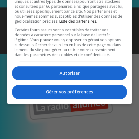
uniques et autres types de données) pourront être stockées
et consultées par 66 partenaires, ainsi que partagées avec lui,
ou utilisées spécifiquement par ce site. Nos partenaires et
Coyote New Country
est diffusé
nous-mêmes sommes susceptibles d'utiliser des données de
géolocalisation précises.
Liste des partenaires.
également sur
1033 HD2
•
Certains fournisseurs sont susceptibles de traiter vos
données à caractère personnel sur la base de l'intérêt
Écoutez-nous aussi sur…
légitime. Vous pouvez vous y opposer en gérant vos options
ci-dessous. Recherchez un lien en bas de cette page ou dans
le menu du site pour gérer ou retirer votre consentement
dans les paramètres des cookies et de confidentialité.
Autoriser
Gérer vos préférences