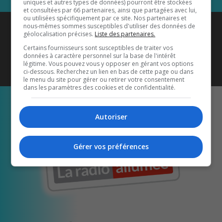
uniques et autres types de données) pourront être stockées
et consultées par 66 partenaires, ainsi que partagées avec lui,
ou utilisées spécifiquement par ce site. Nos partenaires et
Coyote New Country
est diffusé
nous-mêmes sommes susceptibles d'utiliser des données de
géolocalisation précises.
Liste des partenaires.
également sur
1033 HD2
•
Certains fournisseurs sont susceptibles de traiter vos
données à caractère personnel sur la base de l'intérêt
Écoutez-nous aussi sur…
légitime. Vous pouvez vous y opposer en gérant vos options
ci-dessous. Recherchez un lien en bas de cette page ou dans
le menu du site pour gérer ou retirer votre consentement
dans les paramètres des cookies et de confidentialité.
Autoriser
Gérer vos préférences