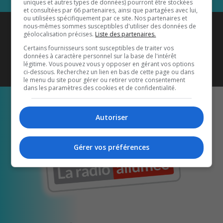
uniques et autres types de données) pourront être stockées
et consultées par 66 partenaires, ainsi que partagées avec lui,
ou utilisées spécifiquement par ce site. Nos partenaires et
Coyote New Country
est diffusé
nous-mêmes sommes susceptibles d'utiliser des données de
géolocalisation précises.
Liste des partenaires.
également sur
1033 HD2
•
Certains fournisseurs sont susceptibles de traiter vos
données à caractère personnel sur la base de l'intérêt
Écoutez-nous aussi sur…
légitime. Vous pouvez vous y opposer en gérant vos options
ci-dessous. Recherchez un lien en bas de cette page ou dans
le menu du site pour gérer ou retirer votre consentement
dans les paramètres des cookies et de confidentialité.
Autoriser
Gérer vos préférences