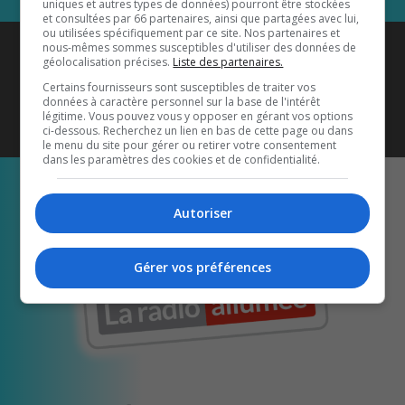
uniques et autres types de données) pourront être stockées
et consultées par 66 partenaires, ainsi que partagées avec lui,
ou utilisées spécifiquement par ce site. Nos partenaires et
Coyote New Country
est diffusé
nous-mêmes sommes susceptibles d'utiliser des données de
géolocalisation précises.
Liste des partenaires.
également sur
1033 HD2
•
Certains fournisseurs sont susceptibles de traiter vos
données à caractère personnel sur la base de l'intérêt
Écoutez-nous aussi sur…
légitime. Vous pouvez vous y opposer en gérant vos options
ci-dessous. Recherchez un lien en bas de cette page ou dans
le menu du site pour gérer ou retirer votre consentement
dans les paramètres des cookies et de confidentialité.
Autoriser
Gérer vos préférences