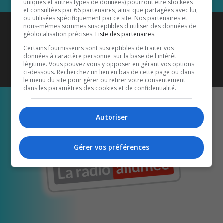
uniques et autres types de données) pourront être stockées
et consultées par 66 partenaires, ainsi que partagées avec lui,
ou utilisées spécifiquement par ce site. Nos partenaires et
Coyote New Country
est diffusé
nous-mêmes sommes susceptibles d'utiliser des données de
géolocalisation précises.
Liste des partenaires.
également sur
1033 HD2
•
Certains fournisseurs sont susceptibles de traiter vos
données à caractère personnel sur la base de l'intérêt
Écoutez-nous aussi sur…
légitime. Vous pouvez vous y opposer en gérant vos options
ci-dessous. Recherchez un lien en bas de cette page ou dans
le menu du site pour gérer ou retirer votre consentement
dans les paramètres des cookies et de confidentialité.
Autoriser
Gérer vos préférences