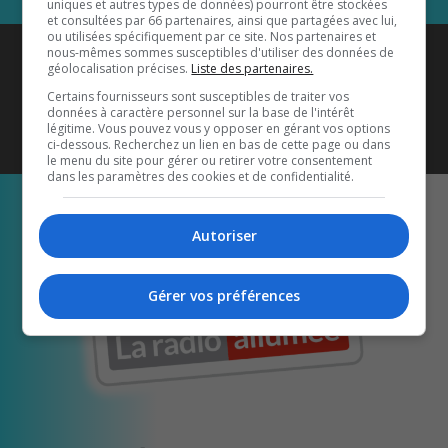
uniques et autres types de données) pourront être stockées
et consultées par 66 partenaires, ainsi que partagées avec lui,
ou utilisées spécifiquement par ce site. Nos partenaires et
Coyote New Country
est diffusé
nous-mêmes sommes susceptibles d'utiliser des données de
géolocalisation précises.
Liste des partenaires.
également sur
1033 HD2
•
Certains fournisseurs sont susceptibles de traiter vos
données à caractère personnel sur la base de l'intérêt
Écoutez-nous aussi sur…
légitime. Vous pouvez vous y opposer en gérant vos options
ci-dessous. Recherchez un lien en bas de cette page ou dans
le menu du site pour gérer ou retirer votre consentement
dans les paramètres des cookies et de confidentialité.
Autoriser
Gérer vos préférences