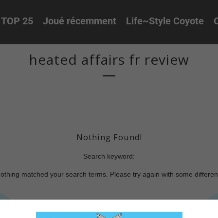
TOP 25
Joué récemment
Life~Style Coyote
O
heated affairs fr review
Nothing Found!
Search keyword:
nothing matched your search terms. Please try again with some differe