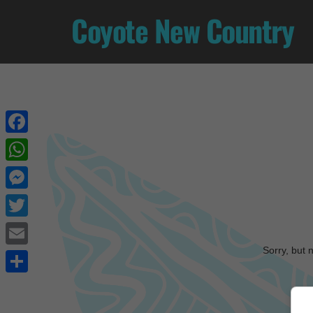
Coyote New Country
Facebook
WhatsApp
Messenger
Twitter
Sorry, but 
Email
Share