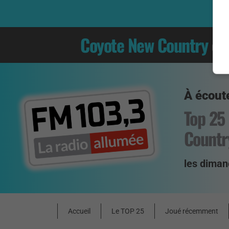
Coyote New Country
es
À écoute
Top 25
Countr
les diman
Accueil
Le TOP 25
Joué récemment