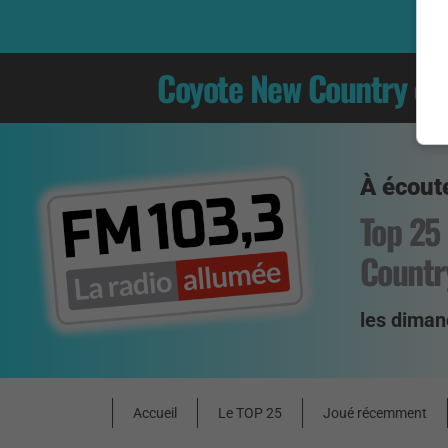
Coyote New Country
es
À écoute
Top 25
Countr
les diman
Accueil
Le TOP 25
Joué récemment