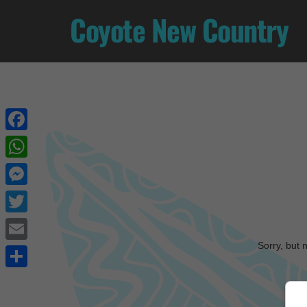
Coyote New Country
Facebook
WhatsApp
Messenger
Twitter
Sorry, but 
Email
Share