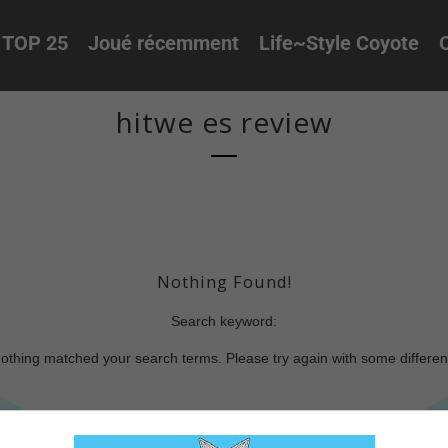
TOP 25
Joué récemment
Life~Style Coyote
O
hitwe es review
Nothing Found!
Search keyword:
nothing matched your search terms. Please try again with some differe