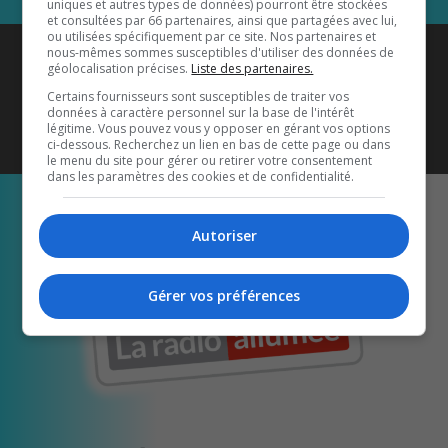
uniques et autres types de données) pourront être stockées
et consultées par 66 partenaires, ainsi que partagées avec lui,
ou utilisées spécifiquement par ce site. Nos partenaires et
Coyote New Country
est diffusé
nous-mêmes sommes susceptibles d'utiliser des données de
géolocalisation précises.
Liste des partenaires.
également sur
1033 HD2
•
Certains fournisseurs sont susceptibles de traiter vos
données à caractère personnel sur la base de l'intérêt
Écoutez-nous aussi sur…
légitime. Vous pouvez vous y opposer en gérant vos options
ci-dessous. Recherchez un lien en bas de cette page ou dans
le menu du site pour gérer ou retirer votre consentement
dans les paramètres des cookies et de confidentialité.
Autoriser
Gérer vos préférences