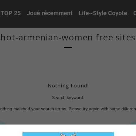
TOP 25
Joué récemment
Life~Style Coyote
O
hot-armenian-women free sites
Nothing Found!
Search keyword:
nothing matched your search terms. Please try again with some differe