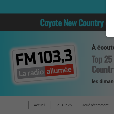
Coyote New Country
es
À écoute
Top 25
Countr
les diman
Accueil
Le TOP 25
Joué récemment