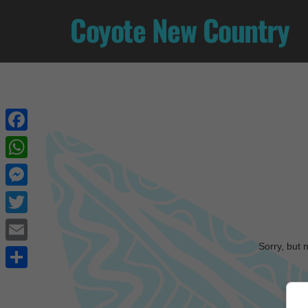
Coyote New Country
Facebook
WhatsApp
Messenger
Twitter
Sorry, but 
Email
Share