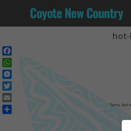
Coyote New Country
hot-
Facebook
WhatsApp
Messenger
Twitter
Sorry, but 
Email
Share