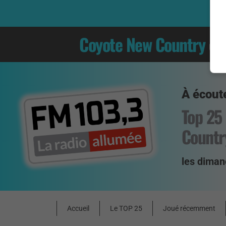
Coyote New Country
es
À écoute
Top 25
Countr
les diman
Accueil
Le TOP 25
Joué récemment