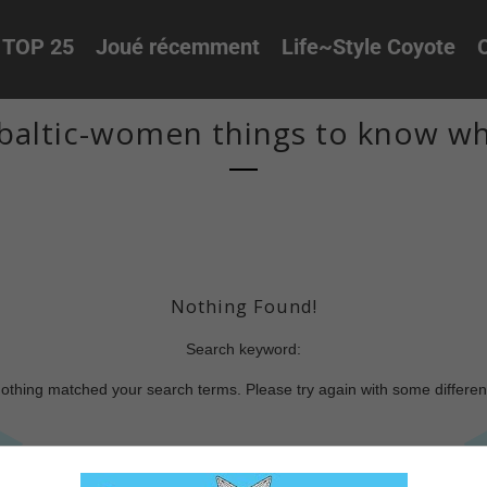
TOP 25
Joué récemment
Life~Style Coyote
O
baltic-women things to know w
Nothing Found!
Search keyword:
nothing matched your search terms. Please try again with some differe