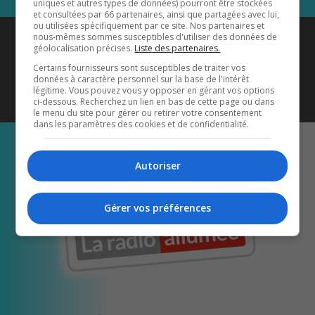
uniques et autres types de données) pourront être stockées
et consultées par 66 partenaires, ainsi que partagées avec lui,
ou utilisées spécifiquement par ce site. Nos partenaires et
Coyote New Country
est diffusé
nous-mêmes sommes susceptibles d'utiliser des données de
géolocalisation précises.
Liste des partenaires.
également sur
1033 HD2
•
Certains fournisseurs sont susceptibles de traiter vos
données à caractère personnel sur la base de l'intérêt
Écoutez-nous aussi sur…
légitime. Vous pouvez vous y opposer en gérant vos options
ci-dessous. Recherchez un lien en bas de cette page ou dans
le menu du site pour gérer ou retirer votre consentement
dans les paramètres des cookies et de confidentialité.
Autoriser
Gérer vos préférences