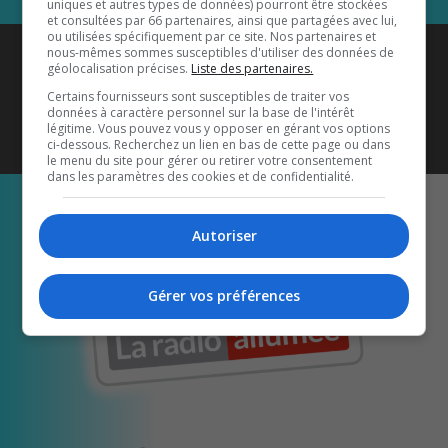
uniques et autres types de données) pourront être stockées
et consultées par 66 partenaires, ainsi que partagées avec lui,
ou utilisées spécifiquement par ce site. Nos partenaires et
Coyote New Country
est diffusé
nous-mêmes sommes susceptibles d'utiliser des données de
géolocalisation précises.
Liste des partenaires.
également sur
1033 HD2
•
Certains fournisseurs sont susceptibles de traiter vos
données à caractère personnel sur la base de l'intérêt
Écoutez-nous aussi sur…
légitime. Vous pouvez vous y opposer en gérant vos options
ci-dessous. Recherchez un lien en bas de cette page ou dans
le menu du site pour gérer ou retirer votre consentement
dans les paramètres des cookies et de confidentialité.
Autoriser
Gérer vos préférences