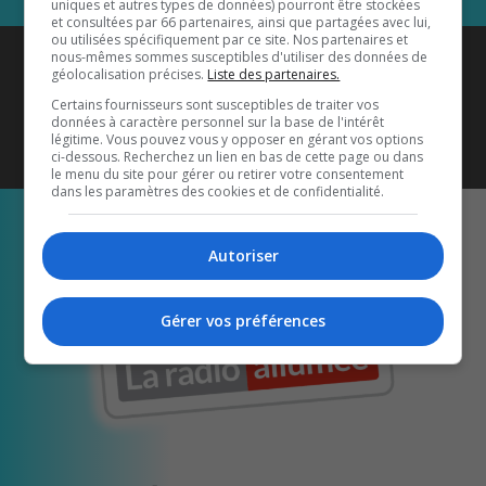
uniques et autres types de données) pourront être stockées
et consultées par 66 partenaires, ainsi que partagées avec lui,
ou utilisées spécifiquement par ce site. Nos partenaires et
Coyote New Country
est diffusé
nous-mêmes sommes susceptibles d'utiliser des données de
géolocalisation précises.
Liste des partenaires.
également sur
1033 HD2
•
Certains fournisseurs sont susceptibles de traiter vos
données à caractère personnel sur la base de l'intérêt
Écoutez-nous aussi sur…
légitime. Vous pouvez vous y opposer en gérant vos options
ci-dessous. Recherchez un lien en bas de cette page ou dans
le menu du site pour gérer ou retirer votre consentement
dans les paramètres des cookies et de confidentialité.
Autoriser
Gérer vos préférences