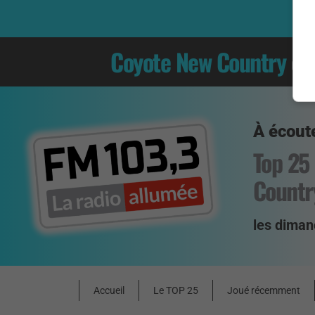
Coyote New Country
es
À écoute
Top 25
Countr
les diman
Accueil
Le TOP 25
Joué récemment