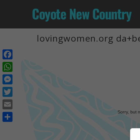
Coyote New Country
lovingwomen.org da+be
Facebook
WhatsApp
Messenger
Twitter
Sorry, but 
Email
Share