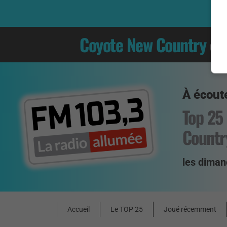
Coyote New Country
es
À écoute
Top 25
Countr
les diman
Accueil
Le TOP 25
Joué récemment