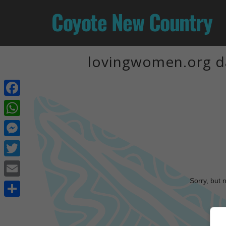
Coyote New Country
lovingwomen.org d
Facebook
WhatsApp
Messenger
Twitter
Sorry, but 
Email
Share