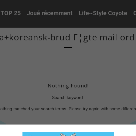
TOP 25
Joué récemment
Life~Style Coyote
O
a+koreansk-brud Г¦gte mail ord
Nothing Found!
Search keyword:
nothing matched your search terms. Please try again with some differe