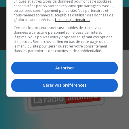
uniques et autres types de données) pourront être stockées
et consultées par 66 partenaires, ainsi que partagées avec lui,
ou utilisées spécifiquement par ce site. Nos partenaires et
Coyote New Country
est diffusé
nous-mêmes sommes susceptibles d'utiliser des données de
géolocalisation précises.
Liste des partenaires.
également sur
1033 HD2
•
Certains fournisseurs sont susceptibles de traiter vos
données à caractère personnel sur la base de l'intérêt
Écoutez-nous aussi sur…
légitime. Vous pouvez vous y opposer en gérant vos options
ci-dessous. Recherchez un lien en bas de cette page ou dans
le menu du site pour gérer ou retirer votre consentement
dans les paramètres des cookies et de confidentialité.
Autoriser
Gérer vos préférences