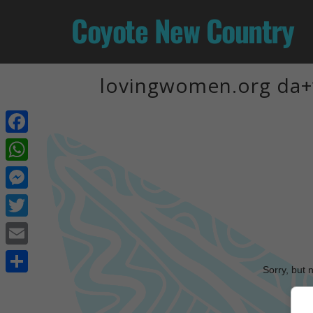
Coyote New Country
lovingwomen.org da+v
Facebook
WhatsApp
Messenger
Twitter
Email
Sorry, but 
Share