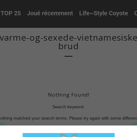
TOP 25
Joué récemment
Life~Style Coyote
O
arme-og-sexede-vietnamesiske-k
brud
Nothing Found!
Search keyword:
nothing matched your search terms. Please try again with some differe