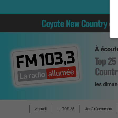
Coyote New Country
es
À écoute
Top 25
Countr
les diman
Accueil
Le TOP 25
Joué récemment