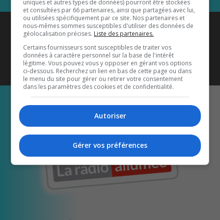
uniques et autres types de données) pourront être stockées
et consultées par 66 partenaires, ainsi que partagées avec lui,
ou utilisées spécifiquement par ce site. Nos partenaires et
Coyote New Country
est diffusé
nous-mêmes sommes susceptibles d'utiliser des données de
géolocalisation précises.
Liste des partenaires.
également sur
1033 HD2
•
Certains fournisseurs sont susceptibles de traiter vos
données à caractère personnel sur la base de l'intérêt
Écoutez-nous aussi sur…
légitime. Vous pouvez vous y opposer en gérant vos options
ci-dessous. Recherchez un lien en bas de cette page ou dans
le menu du site pour gérer ou retirer votre consentement
dans les paramètres des cookies et de confidentialité.
Autoriser
Gérer vos préférences