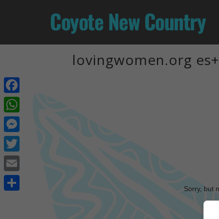
Coyote New Country
lovingwomen.org es+s
Facebook
WhatsApp
Messenger
Twitter
Email
Sorry, but 
Share