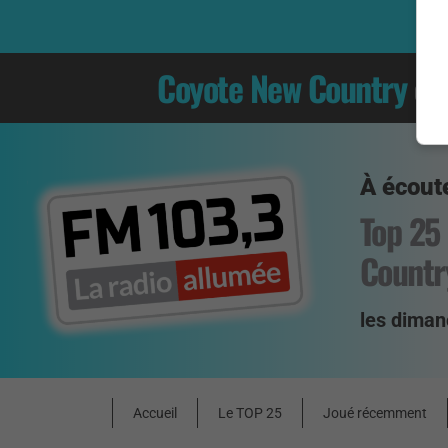
Coyote New Country
es
À écoute
Top 25
Countr
les diman
Accueil
Le TOP 25
Joué récemment