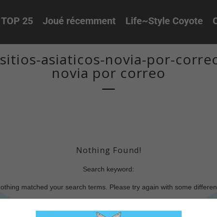
TOP 25
Joué récemment
Life~Style Coyote
O
itios-asiaticos-novia-por-corr
novia por correo
Nothing Found!
Search keyword:
nothing matched your search terms. Please try again with some differe