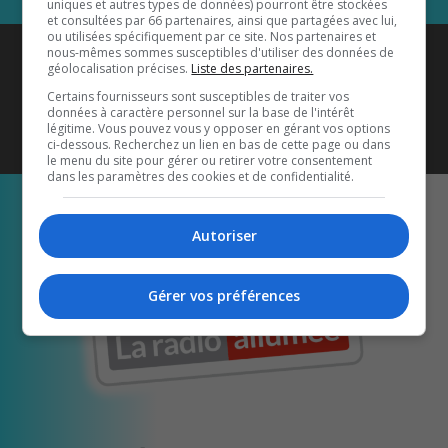
uniques et autres types de données) pourront être stockées
et consultées par 66 partenaires, ainsi que partagées avec lui,
ou utilisées spécifiquement par ce site. Nos partenaires et
Coyote New Country
est diffusé
nous-mêmes sommes susceptibles d'utiliser des données de
géolocalisation précises.
Liste des partenaires.
également sur
1033 HD2
•
Certains fournisseurs sont susceptibles de traiter vos
données à caractère personnel sur la base de l'intérêt
Écoutez-nous aussi sur…
légitime. Vous pouvez vous y opposer en gérant vos options
ci-dessous. Recherchez un lien en bas de cette page ou dans
le menu du site pour gérer ou retirer votre consentement
dans les paramètres des cookies et de confidentialité.
Autoriser
Gérer vos préférences