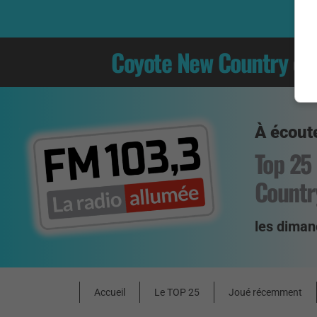
Coyote New Country
es
À écoute
Top 25
Countr
les diman
Accueil
Le TOP 25
Joué récemment