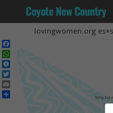
Coyote New Country
lovingwomen.org es+si
Facebook
WhatsApp
Messenger
Twitter
Email
Sorry, but 
Share