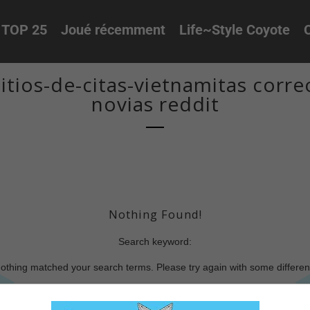
TOP 25
Joué récemment
Life~Style Coyote
O
tios-de-citas-vietnamitas corr
novias reddit
Nothing Found!
Search keyword:
nothing matched your search terms. Please try again with some differe