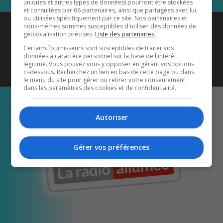
uniques et autres types de données) pourront être stockées
et consultées par 66 partenaires, ainsi que partagées avec lui,
ou utilisées spécifiquement par ce site. Nos partenaires et
Coyote New Country
est diffusé
nous-mêmes sommes susceptibles d'utiliser des données de
géolocalisation précises.
Liste des partenaires.
également sur
1033 HD2
•
Certains fournisseurs sont susceptibles de traiter vos
données à caractère personnel sur la base de l'intérêt
Écoutez-nous aussi sur…
légitime. Vous pouvez vous y opposer en gérant vos options
ci-dessous. Recherchez un lien en bas de cette page ou dans
le menu du site pour gérer ou retirer votre consentement
dans les paramètres des cookies et de confidentialité.
Autoriser
Gérer vos préférences