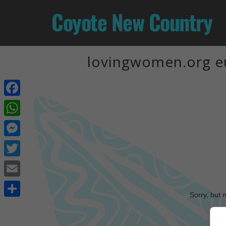
Coyote New Country
lovingwomen.org eu
Facebook
WhatsApp
Messenger
Twitter
Email
Sorry, but 
Share