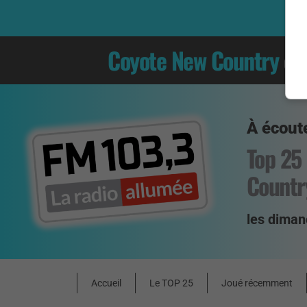
Coyote New Country
es
À écoute
Top 25
Countr
les diman
Accueil
Le TOP 25
Joué récemment