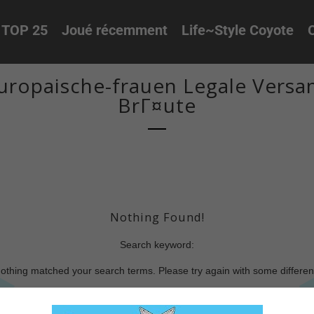
TOP 25
Joué récemment
Life~Style Coyote
O
ropaische-frauen Legale Versan
BrГ¤ute
Nothing Found!
Search keyword:
nothing matched your search terms. Please try again with some differe