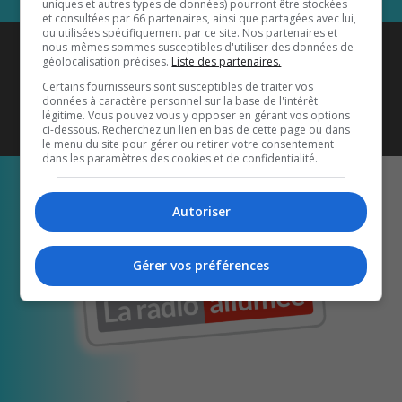
uniques et autres types de données) pourront être stockées
et consultées par 66 partenaires, ainsi que partagées avec lui,
ou utilisées spécifiquement par ce site. Nos partenaires et
Coyote New Country
est diffusé
nous-mêmes sommes susceptibles d'utiliser des données de
géolocalisation précises.
Liste des partenaires.
également sur
1033 HD2
•
Certains fournisseurs sont susceptibles de traiter vos
données à caractère personnel sur la base de l'intérêt
Écoutez-nous aussi sur…
légitime. Vous pouvez vous y opposer en gérant vos options
ci-dessous. Recherchez un lien en bas de cette page ou dans
le menu du site pour gérer ou retirer votre consentement
dans les paramètres des cookies et de confidentialité.
Autoriser
Gérer vos préférences