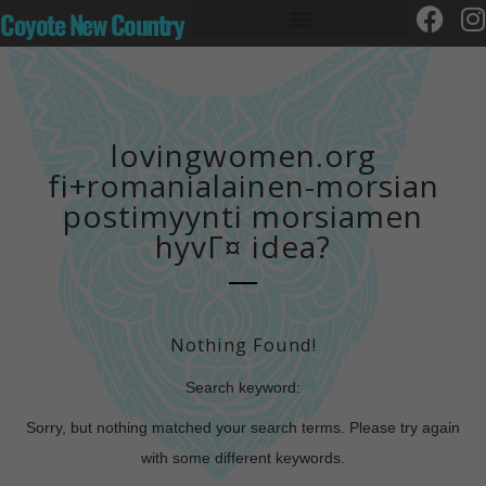
Coyote New Country
lovingwomen.org
fi+romanialainen-morsian
postimyynti morsiamen
hyvГ¤ idea?
Nothing Found!
Search keyword:
Sorry, but nothing matched your search terms. Please try again
with some different keywords.