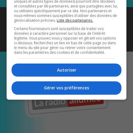
uniques et autres types de données) pourront être stockées
et consultées par 66 partenaires, ainsi que partagées avec lui,
ou utilisées spécifiquement par ce site. Nos partenaires et
Coyote New Country
est diffusé
nous-mêmes sommes susceptibles d'utiliser des données de
géolocalisation précises.
Liste des partenaires.
également sur
1033 HD2
•
Certains fournisseurs sont susceptibles de traiter vos
données à caractère personnel sur la base de l'intérêt
Écoutez-nous aussi sur…
légitime. Vous pouvez vous y opposer en gérant vos options
ci-dessous. Recherchez un lien en bas de cette page ou dans
le menu du site pour gérer ou retirer votre consentement
dans les paramètres des cookies et de confidentialité.
Autoriser
Gérer vos préférences