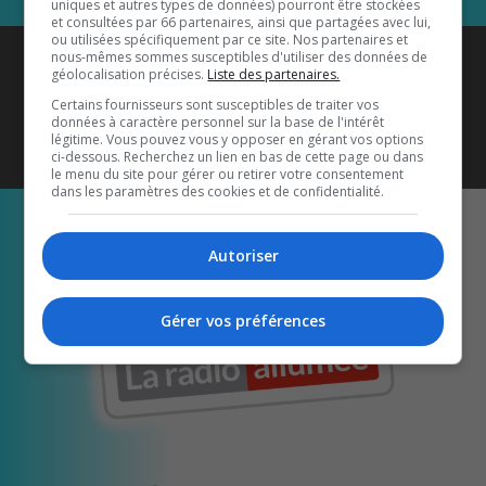
uniques et autres types de données) pourront être stockées
et consultées par 66 partenaires, ainsi que partagées avec lui,
ou utilisées spécifiquement par ce site. Nos partenaires et
Coyote New Country
est diffusé
nous-mêmes sommes susceptibles d'utiliser des données de
géolocalisation précises.
Liste des partenaires.
également sur
1033 HD2
•
Certains fournisseurs sont susceptibles de traiter vos
données à caractère personnel sur la base de l'intérêt
Écoutez-nous aussi sur…
légitime. Vous pouvez vous y opposer en gérant vos options
ci-dessous. Recherchez un lien en bas de cette page ou dans
le menu du site pour gérer ou retirer votre consentement
dans les paramètres des cookies et de confidentialité.
Autoriser
Gérer vos préférences