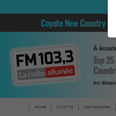
Coyote New Country
es
À écoute
Top 25
Countr
les diman
Accueil
Le TOP 25
Joué récemment