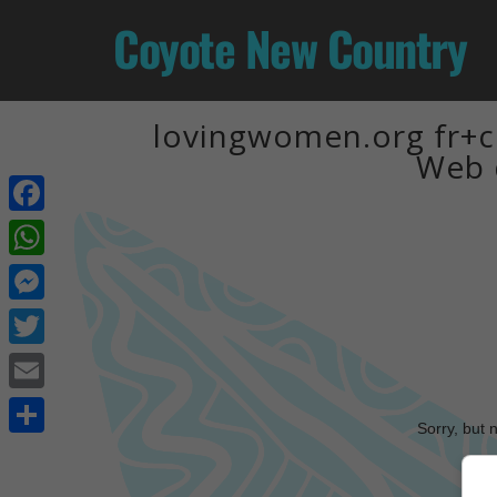
Coyote New Country
lovingwomen.org fr+cu
Web 
Facebook
WhatsApp
Messenger
Twitter
Email
Sorry, but 
Share