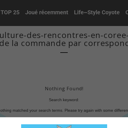
TOP 25
Joué récemment
Life~Style Coyote
O
lture-des-rencontres-en-coree-d
de la commande par correspon
Nothing Found!
Search keyword:
nothing matched your search terms. Please try again with some differe