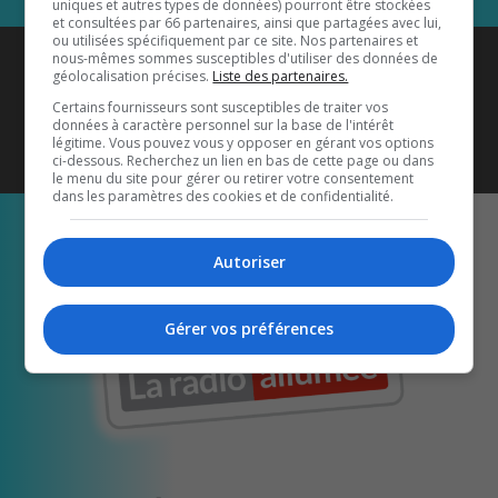
uniques et autres types de données) pourront être stockées
et consultées par 66 partenaires, ainsi que partagées avec lui,
ou utilisées spécifiquement par ce site. Nos partenaires et
Coyote New Country
est diffusé
nous-mêmes sommes susceptibles d'utiliser des données de
géolocalisation précises.
Liste des partenaires.
également sur
1033 HD2
•
Certains fournisseurs sont susceptibles de traiter vos
données à caractère personnel sur la base de l'intérêt
Écoutez-nous aussi sur…
légitime. Vous pouvez vous y opposer en gérant vos options
ci-dessous. Recherchez un lien en bas de cette page ou dans
le menu du site pour gérer ou retirer votre consentement
dans les paramètres des cookies et de confidentialité.
Autoriser
Gérer vos préférences