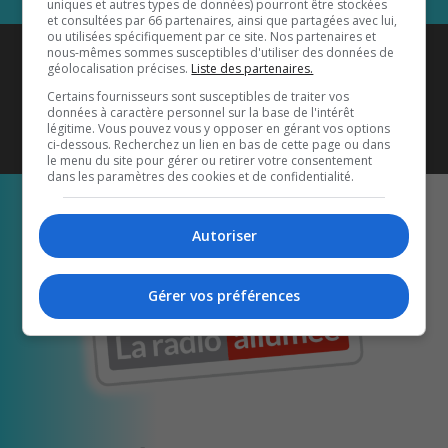
uniques et autres types de données) pourront être stockées
et consultées par 66 partenaires, ainsi que partagées avec lui,
ou utilisées spécifiquement par ce site. Nos partenaires et
Coyote New Country
est diffusé
nous-mêmes sommes susceptibles d'utiliser des données de
géolocalisation précises.
Liste des partenaires.
également sur
1033 HD2
•
Certains fournisseurs sont susceptibles de traiter vos
données à caractère personnel sur la base de l'intérêt
Écoutez-nous aussi sur…
légitime. Vous pouvez vous y opposer en gérant vos options
ci-dessous. Recherchez un lien en bas de cette page ou dans
le menu du site pour gérer ou retirer votre consentement
dans les paramètres des cookies et de confidentialité.
Autoriser
Gérer vos préférences