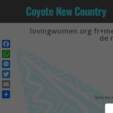
Coyote New Country
lovingwomen.org fr+me
de 
Facebook
WhatsApp
Messenger
Twitter
Email
Sorry, but 
Share