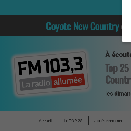
Coyote New Country
es
À écoute
Top 25
Countr
les diman
Accueil
Le TOP 25
Joué récemment