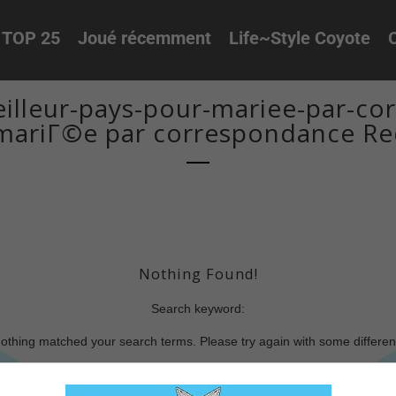
TOP 25
Joué récemment
Life~Style Coyote
O
illeur-pays-pour-mariee-par-co
mariГ©e par correspondance Re
Nothing Found!
Search keyword:
nothing matched your search terms. Please try again with some differe