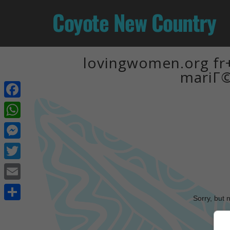
Coyote New Country
lovingwomen.org fr+
mariГ©
Facebook
WhatsApp
Messenger
Twitter
Email
Sorry, but 
Share