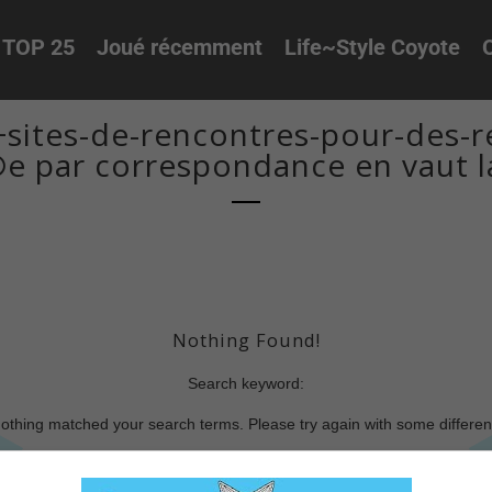
TOP 25
Joué récemment
Life~Style Coyote
O
sites-de-rencontres-pour-des-re
e par correspondance en vaut l
Nothing Found!
Search keyword:
nothing matched your search terms. Please try again with some differe