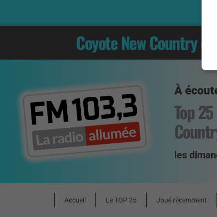
Coyote New Country
es
À écoute
Top 25
Countr
les diman
Accueil
Le TOP 25
Joué récemment