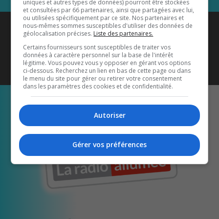
uniques et autres types de données) pourront être stockées
et consultées par 66 partenaires, ainsi que partagées avec lui,
ou utilisées spécifiquement par ce site. Nos partenaires et
Coyote New Country
est diffusé
nous-mêmes sommes susceptibles d'utiliser des données de
géolocalisation précises.
Liste des partenaires.
également sur
1033 HD2
•
Certains fournisseurs sont susceptibles de traiter vos
données à caractère personnel sur la base de l'intérêt
Écoutez-nous aussi sur…
légitime. Vous pouvez vous y opposer en gérant vos options
ci-dessous. Recherchez un lien en bas de cette page ou dans
le menu du site pour gérer ou retirer votre consentement
dans les paramètres des cookies et de confidentialité.
Autoriser
Gérer vos préférences