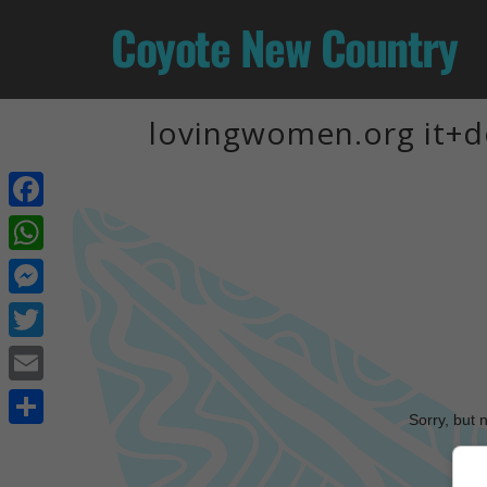
Coyote New Country
lovingwomen.org it+d
Facebook
WhatsApp
Messenger
Twitter
Email
Sorry, but 
Share