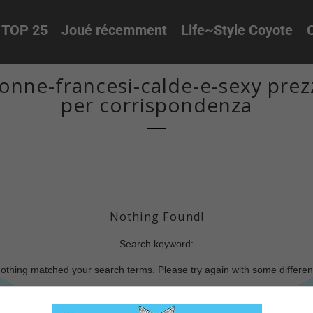
TOP 25
Joué récemment
Life~Style Coyote
O
onne-francesi-calde-e-sexy prez
per corrispondenza
Nothing Found!
Search keyword:
nothing matched your search terms. Please try again with some differe