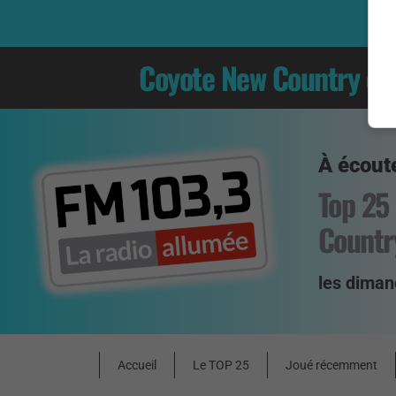
Coyote New Country
es
À écoute
Top 25
Countr
les diman
Accueil
Le TOP 25
Joué récemment