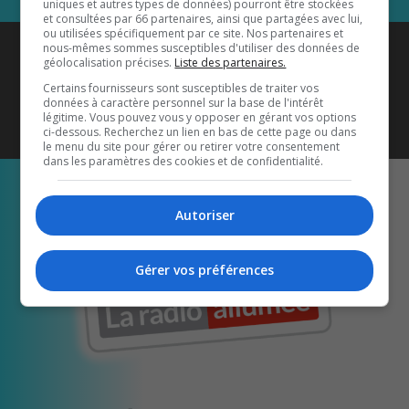
uniques et autres types de données) pourront être stockées
et consultées par 66 partenaires, ainsi que partagées avec lui,
ou utilisées spécifiquement par ce site. Nos partenaires et
Coyote New Country
est diffusé
nous-mêmes sommes susceptibles d'utiliser des données de
géolocalisation précises.
Liste des partenaires.
également sur
1033 HD2
•
Certains fournisseurs sont susceptibles de traiter vos
données à caractère personnel sur la base de l'intérêt
Écoutez-nous aussi sur…
légitime. Vous pouvez vous y opposer en gérant vos options
ci-dessous. Recherchez un lien en bas de cette page ou dans
le menu du site pour gérer ou retirer votre consentement
dans les paramètres des cookies et de confidentialité.
Autoriser
Gérer vos préférences