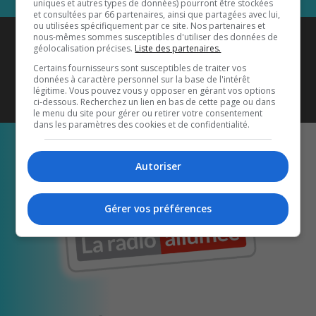
uniques et autres types de données) pourront être stockées
et consultées par 66 partenaires, ainsi que partagées avec lui,
ou utilisées spécifiquement par ce site. Nos partenaires et
Coyote New Country
est diffusé
nous-mêmes sommes susceptibles d'utiliser des données de
géolocalisation précises.
Liste des partenaires.
également sur
1033 HD2
•
Certains fournisseurs sont susceptibles de traiter vos
données à caractère personnel sur la base de l'intérêt
Écoutez-nous aussi sur…
légitime. Vous pouvez vous y opposer en gérant vos options
ci-dessous. Recherchez un lien en bas de cette page ou dans
le menu du site pour gérer ou retirer votre consentement
dans les paramètres des cookies et de confidentialité.
Autoriser
Gérer vos préférences