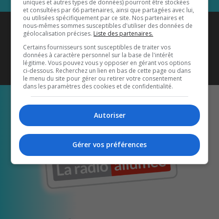
uniques et autres types de données) pourront être stockées
et consultées par 66 partenaires, ainsi que partagées avec lui,
ou utilisées spécifiquement par ce site. Nos partenaires et
Coyote New Country
est diffusé
nous-mêmes sommes susceptibles d'utiliser des données de
géolocalisation précises.
Liste des partenaires.
également sur
1033 HD2
•
Certains fournisseurs sont susceptibles de traiter vos
données à caractère personnel sur la base de l'intérêt
Écoutez-nous aussi sur…
légitime. Vous pouvez vous y opposer en gérant vos options
ci-dessous. Recherchez un lien en bas de cette page ou dans
le menu du site pour gérer ou retirer votre consentement
dans les paramètres des cookies et de confidentialité.
Autoriser
Gérer vos préférences