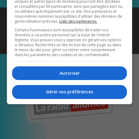
uniques et autres types de données) pourront être stockées
et consultées par 66 partenaires, ainsi que partagées avec lui,
ou utilisées spécifiquement par ce site. Nos partenaires et
Coyote New Country
est diffusé
nous-mêmes sommes susceptibles d'utiliser des données de
géolocalisation précises.
Liste des partenaires.
également sur
1033 HD2
•
Certains fournisseurs sont susceptibles de traiter vos
données à caractère personnel sur la base de l'intérêt
Écoutez-nous aussi sur…
légitime. Vous pouvez vous y opposer en gérant vos options
ci-dessous. Recherchez un lien en bas de cette page ou dans
le menu du site pour gérer ou retirer votre consentement
dans les paramètres des cookies et de confidentialité.
Autoriser
Gérer vos préférences