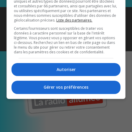
uniques et autres types de données) pourront être stockées
et consultées par 66 partenaires, ainsi que partagées avec lui,
ou utilisées spécifiquement par ce site. Nos partenaires et
Coyote New Country
est diffusé
nous-mêmes sommes susceptibles d'utiliser des données de
géolocalisation précises.
Liste des partenaires.
également sur
1033 HD2
•
Certains fournisseurs sont susceptibles de traiter vos
données à caractère personnel sur la base de l'intérêt
Écoutez-nous aussi sur…
légitime. Vous pouvez vous y opposer en gérant vos options
ci-dessous. Recherchez un lien en bas de cette page ou dans
le menu du site pour gérer ou retirer votre consentement
dans les paramètres des cookies et de confidentialité.
Autoriser
Gérer vos préférences