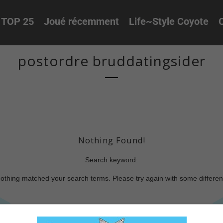
TOP 25
Joué récemment
Life~Style Coyote
O
postordre bruddatingsider
Nothing Found!
Search keyword:
nothing matched your search terms. Please try again with some differe