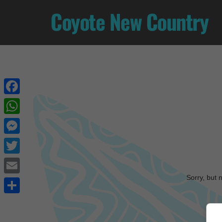
Coyote New Country
Facebook
WhatsApp
Messenger
Twitter
Sorry, but 
Email
Share