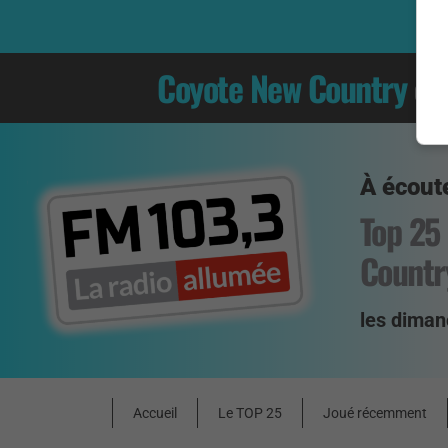
Coyote New Country
es
À écoute
Top 25
Countr
les diman
Accueil
Le TOP 25
Joué récemment