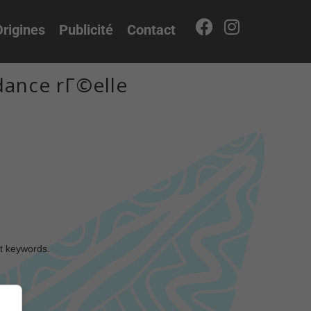
rigines
Publicité
Contact
dance rГ©elle
nt keywords.