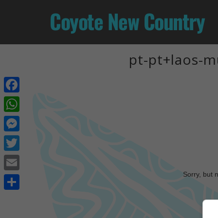
Coyote New Country
pt-pt+laos-m
Facebook
WhatsApp
Messenger
Twitter
Sorry, but 
Email
Share