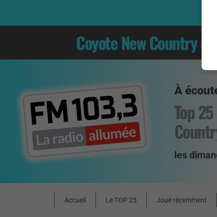
Coyote New Country
es
À écoute
Top 25
Countr
les diman
Accueil
Le TOP 25
Joué récemment