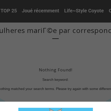
TOP 25
Joué récemment
Life~Style Coyote
O
ulheres mariГ©e par correspon
Nothing Found!
Search keyword:
nothing matched your search terms. Please try again with some differe