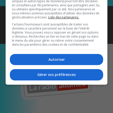
uniques et autres types de données) pourront être stockées
et consultées par 66 partenaires, ainsi que partagées avec lui,
ou utilisées spécifiquement par ce site. Nos partenaires et
Coyote New Country
est diffusé
nous-mêmes sommes susceptibles d'utiliser des données de
géolocalisation précises.
Liste des partenaires.
également sur
1033 HD2
•
Certains fournisseurs sont susceptibles de traiter vos
données à caractère personnel sur la base de l'intérêt
Écoutez-nous aussi sur…
légitime. Vous pouvez vous y opposer en gérant vos options
ci-dessous. Recherchez un lien en bas de cette page ou dans
le menu du site pour gérer ou retirer votre consentement
dans les paramètres des cookies et de confidentialité.
Autoriser
Gérer vos préférences