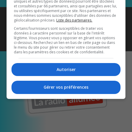
uniques et autres types de données) pourront être stockées
et consultées par 66 partenaires, ainsi que partagées avec lui,
ou utilisées spécifiquement par ce site. Nos partenaires et
Coyote New Country
est diffusé
nous-mêmes sommes susceptibles d'utiliser des données de
géolocalisation précises.
Liste des partenaires.
également sur
1033 HD2
•
Certains fournisseurs sont susceptibles de traiter vos
données à caractère personnel sur la base de l'intérêt
Écoutez-nous aussi sur…
légitime. Vous pouvez vous y opposer en gérant vos options
ci-dessous. Recherchez un lien en bas de cette page ou dans
le menu du site pour gérer ou retirer votre consentement
dans les paramètres des cookies et de confidentialité.
Autoriser
Gérer vos préférences