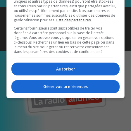
uniques et autres types de données) pourront être stockées
et consultées par 66 partenaires, ainsi que partagées avec lui,
ou utilisées spécifiquement par ce site. Nos partenaires et
Coyote New Country
est diffusé
nous-mêmes sommes susceptibles d'utiliser des données de
géolocalisation précises.
Liste des partenaires.
également sur
1033 HD2
•
Certains fournisseurs sont susceptibles de traiter vos
données à caractère personnel sur la base de l'intérêt
Écoutez-nous aussi sur…
légitime. Vous pouvez vous y opposer en gérant vos options
ci-dessous. Recherchez un lien en bas de cette page ou dans
le menu du site pour gérer ou retirer votre consentement
dans les paramètres des cookies et de confidentialité.
Autoriser
Gérer vos préférences