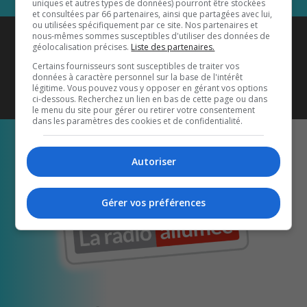
uniques et autres types de données) pourront être stockées
et consultées par 66 partenaires, ainsi que partagées avec lui,
ou utilisées spécifiquement par ce site. Nos partenaires et
Coyote New Country
est diffusé
nous-mêmes sommes susceptibles d'utiliser des données de
géolocalisation précises.
Liste des partenaires.
également sur
1033 HD2
•
Certains fournisseurs sont susceptibles de traiter vos
données à caractère personnel sur la base de l'intérêt
Écoutez-nous aussi sur…
légitime. Vous pouvez vous y opposer en gérant vos options
ci-dessous. Recherchez un lien en bas de cette page ou dans
le menu du site pour gérer ou retirer votre consentement
dans les paramètres des cookies et de confidentialité.
Autoriser
Gérer vos préférences