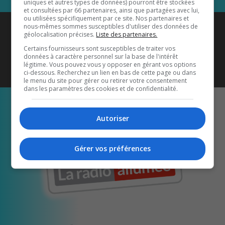
uniques et autres types de données) pourront être stockées
et consultées par 66 partenaires, ainsi que partagées avec lui,
ou utilisées spécifiquement par ce site. Nos partenaires et
Coyote New Country
est diffusé
nous-mêmes sommes susceptibles d'utiliser des données de
géolocalisation précises.
Liste des partenaires.
également sur
1033 HD2
•
Certains fournisseurs sont susceptibles de traiter vos
données à caractère personnel sur la base de l'intérêt
Écoutez-nous aussi sur…
légitime. Vous pouvez vous y opposer en gérant vos options
ci-dessous. Recherchez un lien en bas de cette page ou dans
le menu du site pour gérer ou retirer votre consentement
dans les paramètres des cookies et de confidentialité.
Autoriser
Gérer vos préférences