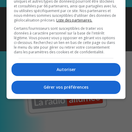
uniques et autres types de données) pourront être stockées
et consultées par 66 partenaires, ainsi que partagées avec lui,
ou utilisées spécifiquement par ce site. Nos partenaires et
Coyote New Country
est diffusé
nous-mêmes sommes susceptibles d'utiliser des données de
géolocalisation précises.
Liste des partenaires.
également sur
1033 HD2
•
Certains fournisseurs sont susceptibles de traiter vos
données à caractère personnel sur la base de l'intérêt
Écoutez-nous aussi sur…
légitime. Vous pouvez vous y opposer en gérant vos options
ci-dessous. Recherchez un lien en bas de cette page ou dans
le menu du site pour gérer ou retirer votre consentement
dans les paramètres des cookies et de confidentialité.
Autoriser
Gérer vos préférences